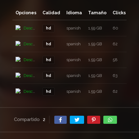
Opciones
Calidad
Idioma
Tamaño
Clicks
Añ
Descarga
spanish
1,59 GB
60
1 m
hd
Descarga
spanish
1,59 GB
62
1 m
hd
Descarga
spanish
1,59 GB
58
1 m
hd
Descarga
spanish
1,59 GB
63
1 m
hd
Descarga
spanish
1,59 GB
62
1 m
hd
Compartido
2