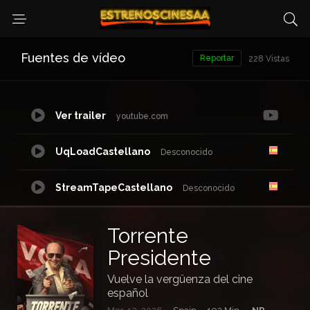
Fuentes de vídeo
Reportar
228 Vistas
Ver trailer
youtube.com
UqLoadCastellano
Desconocido
StreamTapeCastellano
Desconocido
PowVideoCastellano
Desconocido
Torrente
Presidente
DoodStreamCastellano
playmogo.com
Vuelve la vergüenza del cine
español