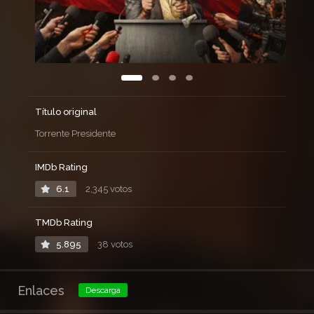
Título original
Torrente Presidente
IMDb Rating
6.1
2,345 votos
TMDb Rating
5.895
38 votos
Enlaces
Descarga