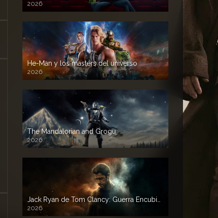
2026
He-Man y los masters del universo
2026
The Mandalorian and Grogu
2026
Jack Ryan de Tom Clancy: Guerra Encubierta
2026