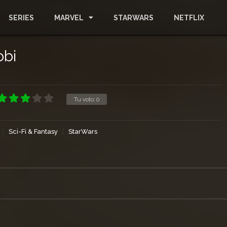
SERIES
MARVEL
STARWARS
NETFLIX
obi
Tu voto:
0
Sci-Fi & Fantasy
StarWars