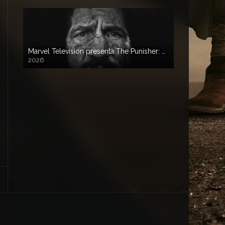
Marvel Television presenta The Punisher: One Last Kill
2026