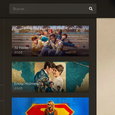
72 horas
2026
Enola Holmes 3
2026