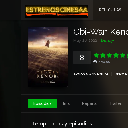
PELICULAS
Obi-Wan Ken
May. 26, 2022
Disney+
8
2
votos
Action & Adventure
Drama
Episodios
Info
Reparto
Trailer
Temporadas y episodios