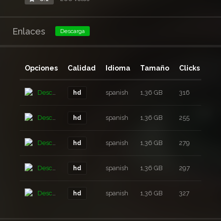
Enlaces
Descarga
Opciones
Calidad
Idioma
Tamaño
Clicks
Añ
Descarga
spanish
1,36 GB
316
5 a
hd
Descarga
spanish
1,36 GB
255
5 a
hd
Descarga
spanish
1,36 GB
279
5 a
hd
Descarga
spanish
1,36 GB
297
5 a
hd
Descarga
spanish
1,36 GB
327
5 a
hd