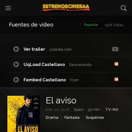
Fuentes de vídeo
Reportar
1518 Vistas
Ver trailer
youtube.com
UqLoad Castellano
Desconocido
Fembed Castellano
fcom
UpStream Castellano
Desconocido
El aviso
Mar. 10, 2018
Spain
92 Min.
TV-MA
DoodStream Castellano
dood.so
Drama
Fantasía
Suspense
Netu Castellano
waaw.to