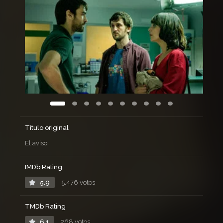
Título original
El aviso
IMDb Rating
5.9
5,476 votos
TMDb Rating
6.1
268 votos