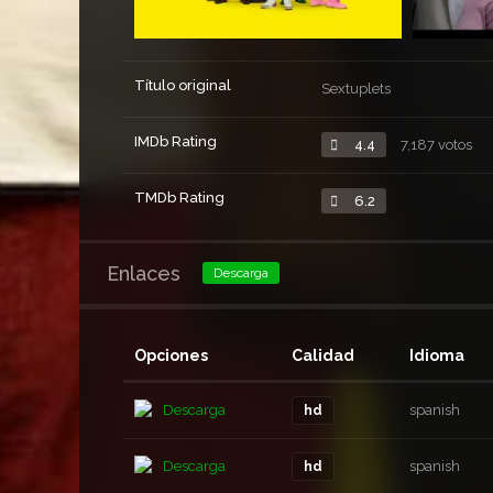
Título original
Sextuplets
IMDb Rating
4.4
7,187 votos
TMDb Rating
6.2
Enlaces
Descarga
Opciones
Calidad
Idioma
Descarga
spanish
hd
Descarga
spanish
hd