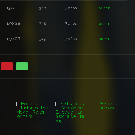
1,50 GB
320
7 años
admin
1,50 GB
348
7 años
admin
1,50 GB
349
7 años
admin