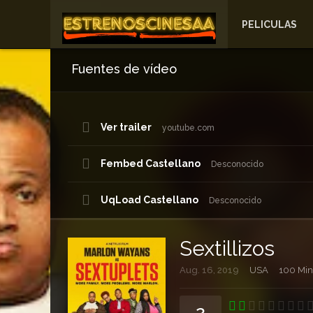
PELICULAS
Fuentes de vídeo
Ver trailer
youtube.com
Fembed Castellano
Desconocido
UqLoad Castellano
Desconocido
Goo Castellano
Desconocido
Sextillizos
Aug. 16, 2019
USA
100 Min
2