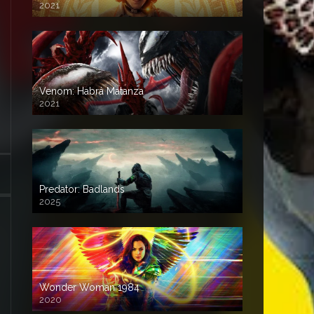
2021
Venom: Habrá Matanza
2021
Predator: Badlands
2025
Wonder Woman 1984
2020