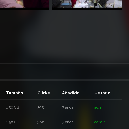
Tamaño
Clicks
Añadido
Usuario
1,50 GB
395
7 años
admin
1,50 GB
362
7 años
admin