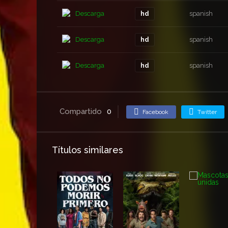
Descarga
spanish
hd
Descarga
spanish
hd
Descarga
spanish
hd
Compartido
0
Facebook
Twitter
Títulos similares